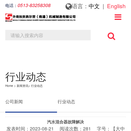
0513-83258308
语言：
中文
|
English
电话：
关于我们
新闻资讯
联系我们

关于我们
公司新闻
联系方式
行业动态
在线留言
行业动态
Home
>
新闻资讯
>
行业动态
公司新闻
行业动态
汽水混合器故障解决
发表时间：
2023-08-21
阅读次数：
281 字号：【
大
中