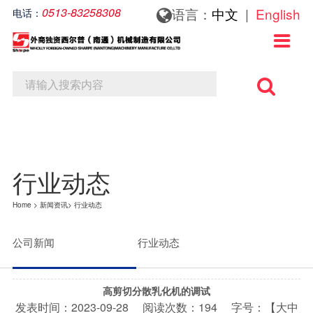
0513-83258308
语言：
中文
|
English
电话：
关于我们
新闻资讯
联系我们

关于我们
公司新闻
联系方式
行业动态
在线留言
行业动态
Home
>
新闻资讯
>
行业动态
公司新闻
行业动态
高剪切分散乳化机的调试
发表时间：
2023-09-28
阅读次数：
194 字号：【
大
中